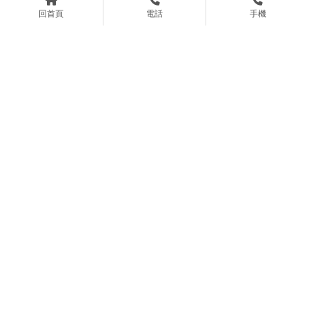
回首頁
電話
手機
美輪美奐~~寬敞舒適的共
公司營業登記/借址營登 限
同工作空間來了趕緊手刀
時限額優惠只要~ $1300/月
衝刺!!!【桃園借址登記】
【桃園借址登記】【桃園
【中壢營業登記地址】
公司借址登記】
大家久等了!!!稀有釋出的4
人的辦公室趕緊手刀衝